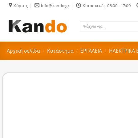
Skip
Χάρτης
info@kando.gr
Κατασκευές: 08:00 - 17:00
to
content
Ψάχνω
για..
Αρχική σελίδα
/
Κατάστημα
/
ΕΡΓΑΛΕΙΑ
/
ΗΛΕΚΤΡΙΚΑ 