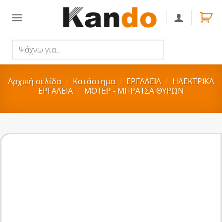
Skip
to
content
Ψάχνω
Αναζήτηση
για..
Αρχική σελίδα
/
Κατάστημα
/
ΕΡΓΑΛΕΙΑ
/
ΗΛΕΚΤΡΙΚΑ
ΕΡΓΑΛΕΙΑ
/
ΜΟΤΕΡ - ΜΠΡΑΤΣΑ ΘΥΡΩΝ