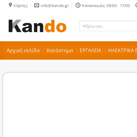
Skip
Χάρτης
info@kando.gr
Κατασκευές: 08:00 - 17:00
to
content
Ψάχνω
για..
Αρχική σελίδα
/
Κατάστημα
/
ΕΡΓΑΛΕΙΑ
/
ΗΛΕΚΤΡΙΚΑ 