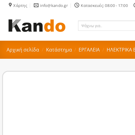
Skip
Χάρτης
info@kando.gr
Κατασκευές: 08:00 - 17:00
to
content
Ψάχνω
για..
Αρχική σελίδα
/
Κατάστημα
/
ΕΡΓΑΛΕΙΑ
/
ΗΛΕΚΤΡΙΚΑ 