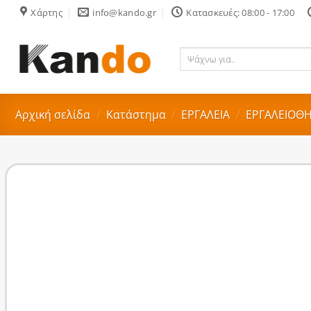
Skip
Χάρτης
info@kando.gr
Κατασκευές: 08:00 - 17:00
to
content
Ψάχνω
για..
Αρχική σελίδα
/
Κατάστημα
/
ΕΡΓΑΛΕΙΑ
/
ΕΡΓΑΛΕΙΟΘ