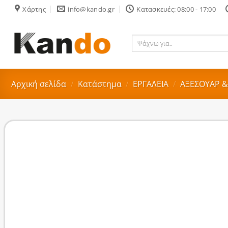
Skip
Χάρτης
info@kando.gr
Κατασκευές: 08:00 - 17:00
to
content
Ψάχνω
για..
Αρχική σελίδα
/
Κατάστημα
/
ΕΡΓΑΛΕΙΑ
/
ΑΞΕΣΟΥΑΡ &