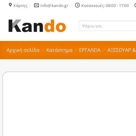
Skip
Χάρτης
info@kando.gr
Κατασκευές: 08:00 - 17:00
to
content
Ψάχνω
για..
Αρχική σελίδα
/
Κατάστημα
/
ΕΡΓΑΛΕΙΑ
/
ΑΞΕΣΟΥΑΡ &