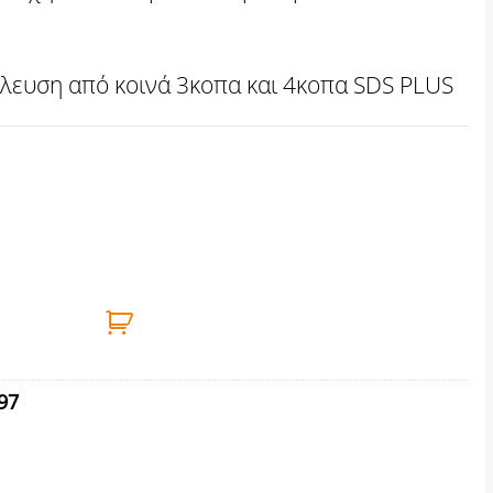
λευση από κοινά 3κοπα και 4κοπα SDS PLUS
5mm BENMAN ποσότητα
97