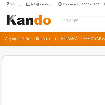
Skip
Χάρτης
info@kando.gr
Κατασκευές: 08:00 - 17:00
to
content
Ψάχνω
για..
Αρχική σελίδα
/
Κατάστημα
/
ΕΡΓΑΛΕΙΑ
/
ΑΞΕΣΟΥΑΡ &