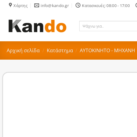
Skip
Χάρτης
info@kando.gr
Κατασκευές: 08:00 - 17:00
to
content
Ψάχνω
για..
Αρχική σελίδα
/
Κατάστημα
/
ΑΥΤΟΚΙΝΗΤΟ - ΜΗΧΑΝΗ