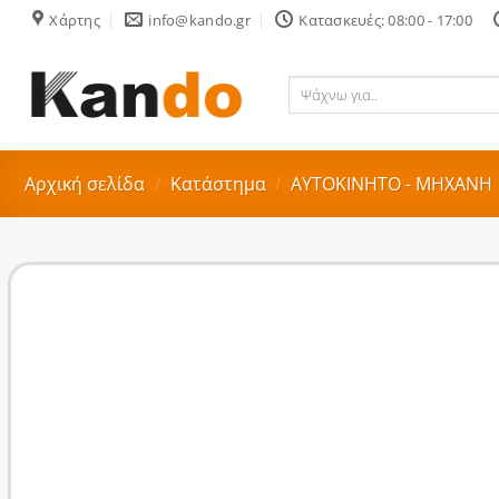
Skip
Χάρτης
info@kando.gr
Κατασκευές: 08:00 - 17:00
to
content
Ψάχνω
για..
Αρχική σελίδα
/
Κατάστημα
/
ΑΥΤΟΚΙΝΗΤΟ - ΜΗΧΑΝΗ