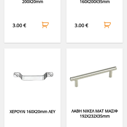
200Χ20mm
160Χ200Χ35mm
3.00
€
3.00
€
ΛΑΒΗ ΝΙΚΕΛ ΜΑΤ ΜΑΣΙΦ
ΧΕΡΟΥΛΙ 160Χ20mm ΛΕΥ
192Χ232Χ35mm