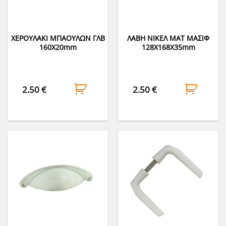
ΧΕΡΟΥΛΑΚΙ ΜΠΑΟΥΛΩΝ ΓΛΒ
ΛΑΒΗ ΝΙΚΕΛ ΜΑΤ ΜΑΣΙΦ
160Χ20mm
128Χ168Χ35mm
2.50
€
2.50
€