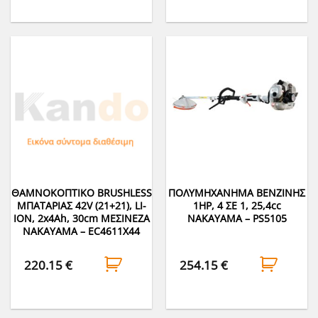
ΘΑΜΝΟΚΟΠΤΙΚΟ BRUSHLESS
ΠΟΛΥΜΗΧΑΝΗΜΑ ΒΕΝΖΙΝΗΣ
ΜΠΑΤΑΡΙΑΣ 42V (21+21), LΙ-
1HP, 4 ΣΕ 1, 25,4cc
ION, 2x4Ah, 30cm ΜΕΣΙΝΕΖΑ
NAKAYAMA – PS5105
NAKAYAMA – EC4611X44
220.15
€
254.15
€