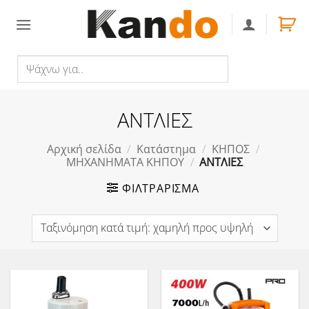
Skip
to
content
Ψάχνω
Αναζήτηση
για..
ΑΝΤΛΙΕΣ
Αρχική σελίδα
/
Κατάστημα
/
ΚΗΠΟΣ
/
ΜΗΧΑΝΗΜΑΤΑ ΚΗΠΟΥ
/
ΑΝΤΛΙΕΣ
ΦΙΛΤΡΆΡΙΣΜΑ