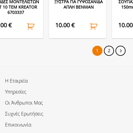
ΙΔΕΣ ΜΟΝΤΕΛΙΣΤΩΝ
ΞΥΣΤΡΑ ΓΙΑ ΓΥΨΟΣΑΝΙΔΑ
ΣΟΥΓΙΑ
Τ 10 ΤΕΜ KREATOR
ΑΠΛΗ BENMAN
150m
6703337
.00
€
10.00
€
10.0
1
2
Η Εταιρεία
Υπηρεσίες
Οι Άνθρωποι Μας
Συχνές Ερωτήσεις
Επικοινωνία