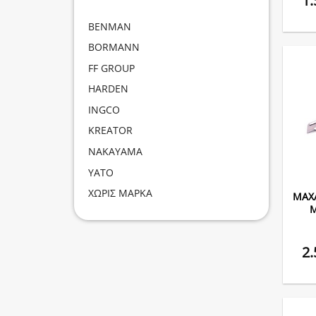
1
BENMAN
BORMANN
FF GROUP
HARDEN
INGCO
KREATOR
NAKAYAMA
YATO
ΧΩΡΙΣ ΜΑΡΚΑ
ΜΑΧΑ
Μ
2