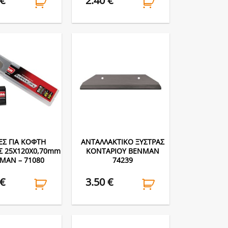
€
2.40
€
Σ ΓΙΑ ΚΟΦΤΗ
ΑΝΤΑΛΛΑΚΤΙΚΟ ΞΥΣΤΡΑΣ
 25Χ120Χ0,70mm
ΚΟΝΤΑΡΙΟΥ BENMAN
MAN – 71080
74239
€
3.50
€