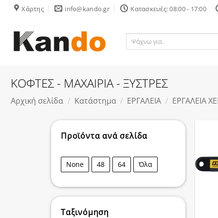
Skip
Χάρτης
info@kando.gr
Κατασκευές: 08:00 - 17:00
to
content
Ψάχνω
για..
ΚΟΦΤΕΣ - ΜΑΧΑΙΡΙΑ - ΞΥΣΤΡΕΣ
Αρχική σελίδα
/
Κατάστημα
/
ΕΡΓΑΛΕΙΑ
/
ΕΡΓΑΛΕΙΑ ΧΕ
Προϊόντα ανά σελίδα
None
48
64
Όλα
Ταξινόμηση