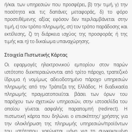
ή/και των υπηρεσιών που προσφέρει, β) την τιμή, γ) την
ποσότητα και τις δαπάνες μεταφοράς, δ) το φόρο
προστιθέμενης αξίας εφόσον δεν περιλαμβάνεται στην
τιμή, ε) τον τρόπο πληρωμής, στ) τον τρόπο παράδοσης και
εκτέλεσης, ζ) τη διάρκεια ισχύος της προσφοράς ή της
τιμής και η) το δικαίωμα υπαναχώρησης.
Στοιχεία Πιστωτικής Κάρτας
Οι εφαρμογές ηλεκτρονικού εμπορίου στον παρών
ιστότοπο διεκπεραιώνονται από τρίτο πάροχο, τραπεζικό
ίδρυμα ή νομίμως αδειοδοτημένο πάροχο υπηρεσιών
πληρωμής από την Τράπεζα της Ελλάδος. Η διαδικασία
πληρωμής πραγματοποιείται βάσει των όρων του
παρόχου των σχετικών υπηρεσιών, στην ιστοσελίδα του
οποίου γίνεται ασφαλής παραπομπή (redirect). Η
πιστωτική κάρτα που δηλώνει ο επισκέπτης/ χρήστης για
την ολοκλήρωση της πληρωμής υπηρεσιών/προϊόντων
του ιστότοπου, χρεώνεται μόνο για τη συγκεκριμένη