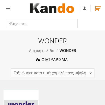
Skip
to
content
Ψάχνω
Αναζήτηση
για..
WONDER
Αρχική σελίδα
/
WONDER
ΦΙΛΤΡΆΡΙΣΜΑ