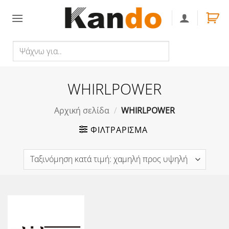
Skip
to
content
Ψάχνω
Αναζήτηση
για..
WHIRLPOWER
Αρχική σελίδα
/
WHIRLPOWER
ΦΙΛΤΡΆΡΙΣΜΑ