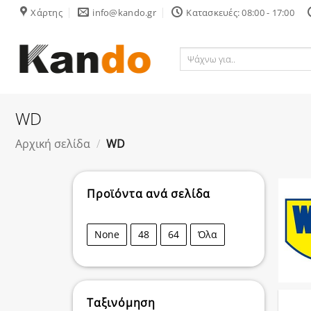
Skip
Χάρτης
info@kando.gr
Κατασκευές: 08:00 - 17:00
to
content
Ψάχνω
για..
WD
Αρχική σελίδα
/
WD
Προϊόντα ανά σελίδα
None
48
64
Όλα
Ταξινόμηση