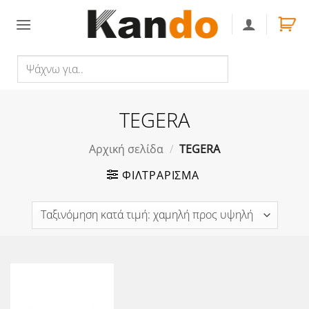
Skip
to
content
Ψάχνω
Αναζήτηση
για..
TEGERA
Αρχική σελίδα
/
TEGERA
ΦΙΛΤΡΆΡΙΣΜΑ