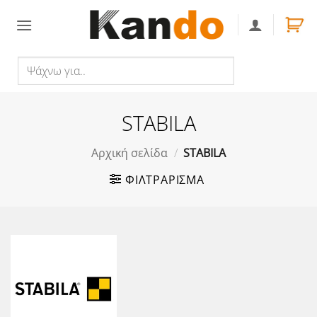
Skip
to
content
Ψάχνω
Αναζήτηση
για..
STABILA
Αρχική σελίδα
/
STABILA
ΦΙΛΤΡΆΡΙΣΜΑ