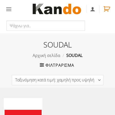
Skip
to
content
Ψάχνω
Αναζήτηση
για..
SOUDAL
Αρχική σελίδα
/
SOUDAL
ΦΙΛΤΡΆΡΙΣΜΑ