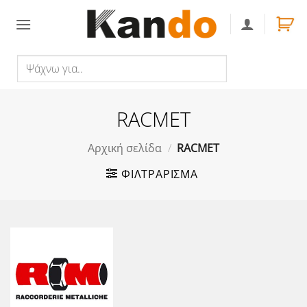
Skip
to
content
Ψάχνω
Αναζήτηση
για..
RACMET
Αρχική σελίδα
/
RACMET
ΦΙΛΤΡΆΡΙΣΜΑ