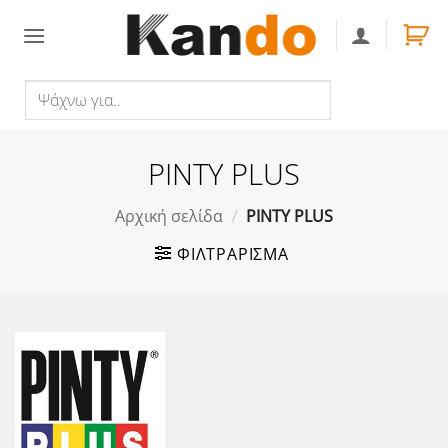
Skip
to
content
Ψάχνω
Αναζήτηση
για..
PINTY PLUS
Αρχική σελίδα
/
PINTY PLUS
ΦΙΛΤΡΆΡΙΣΜΑ