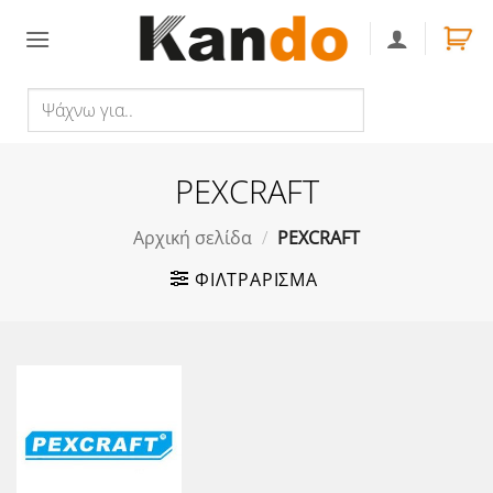
Skip
to
content
Ψάχνω
Αναζήτηση
για..
PEXCRAFT
Αρχική σελίδα
/
PEXCRAFT
ΦΙΛΤΡΆΡΙΣΜΑ