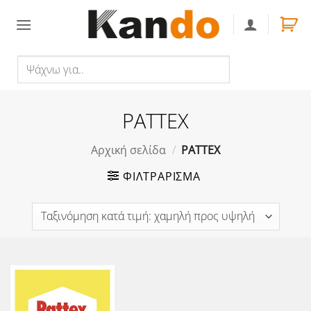
Skip
to
content
Ψάχνω
Αναζήτηση
για..
PATTEX
Αρχική σελίδα
/
PATTEX
ΦΙΛΤΡΆΡΙΣΜΑ