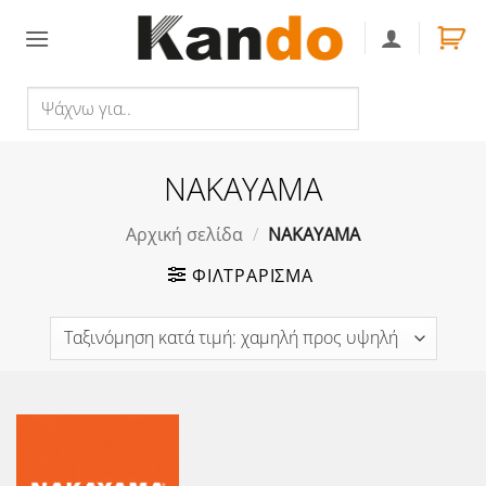
Skip
to
content
Ψάχνω
Αναζήτηση
για..
NAKAYAMA
Αρχική σελίδα
/
NAKAYAMA
ΦΙΛΤΡΆΡΙΣΜΑ