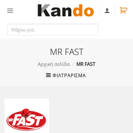
Skip
to
content
Ψάχνω
Αναζήτηση
για..
MR FAST
Αρχική σελίδα
/
MR FAST
ΦΙΛΤΡΆΡΙΣΜΑ