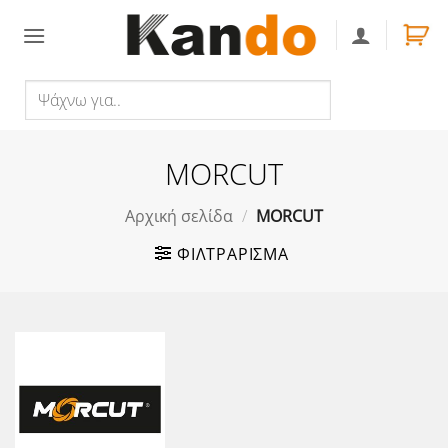
Skip
to
content
Ψάχνω
Αναζήτηση
για..
MORCUT
Αρχική σελίδα
/
MORCUT
ΦΙΛΤΡΆΡΙΣΜΑ