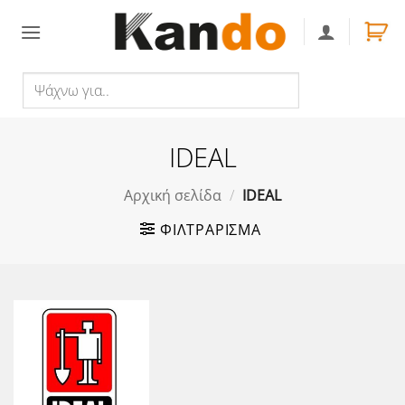
Skip
to
content
Ψάχνω
Αναζήτηση
για..
IDEAL
Αρχική σελίδα
/
IDEAL
ΦΙΛΤΡΆΡΙΣΜΑ