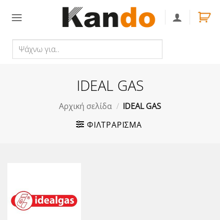
Skip
to
content
Ψάχνω
Αναζήτηση
για..
IDEAL GAS
Αρχική σελίδα
/
IDEAL GAS
ΦΙΛΤΡΆΡΙΣΜΑ