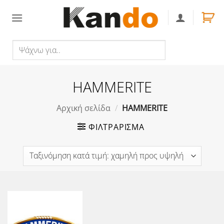
Skip
to
content
Ψάχνω
Αναζήτηση
για..
HAMMERITE
Αρχική σελίδα
/
HAMMERITE
ΦΙΛΤΡΆΡΙΣΜΑ