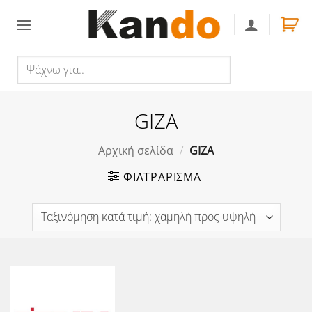
Skip
to
content
Ψάχνω
Αναζήτηση
για..
GIZA
Αρχική σελίδα
/
GIZA
ΦΙΛΤΡΆΡΙΣΜΑ