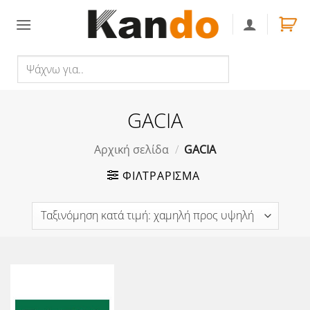
Skip
to
content
Ψάχνω
Αναζήτηση
για..
GACIA
Αρχική σελίδα
/
GACIA
ΦΙΛΤΡΆΡΙΣΜΑ