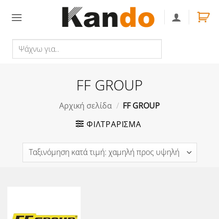
Skip
to
content
Ψάχνω
Αναζήτηση
για..
FF GROUP
Αρχική σελίδα
/
FF GROUP
ΦΙΛΤΡΆΡΙΣΜΑ