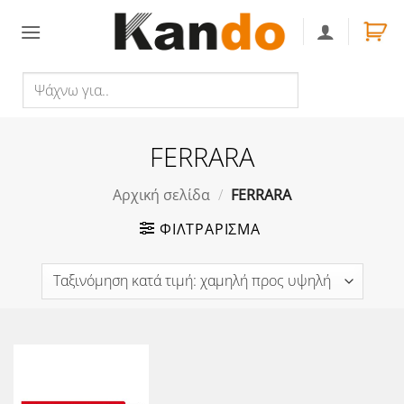
Skip
to
content
Ψάχνω
Αναζήτηση
για..
FERRARA
Αρχική σελίδα
/
FERRARA
ΦΙΛΤΡΆΡΙΣΜΑ