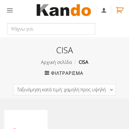
Skip
to
content
Ψάχνω
Αναζήτηση
για..
CISA
Αρχική σελίδα
/
CISA
ΦΙΛΤΡΆΡΙΣΜΑ