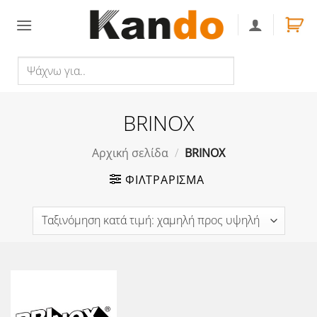
Skip
to
content
Ψάχνω
Αναζήτηση
για..
BRINOX
Αρχική σελίδα
/
BRINOX
ΦΙΛΤΡΆΡΙΣΜΑ