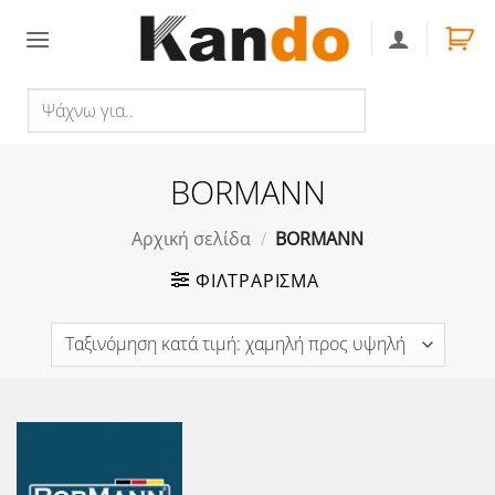
Skip
to
content
Ψάχνω
Αναζήτηση
για..
BORMANN
Αρχική σελίδα
/
BORMANN
ΦΙΛΤΡΆΡΙΣΜΑ