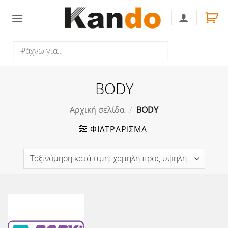
Skip
to
content
Ψάχνω
Αναζήτηση
για..
BODY
Αρχική σελίδα
/
BODY
ΦΙΛΤΡΆΡΙΣΜΑ