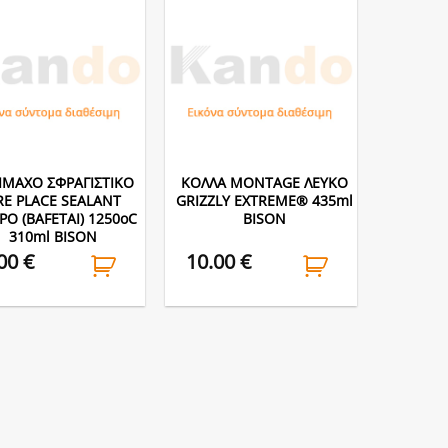
ΙΜΑΧΟ ΣΦΡΑΓΙΣΤΙΚO
ΚΟΛΛA MONTAGE ΛΕΥΚΟ
RE PLACE SEALANT
GRIZZLY EXTREME® 435ml
Ο (BAFETAI) 1250oC
BISON
310ml BISON
.00
€
10.00
€