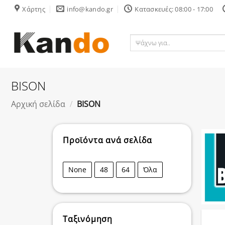
Skip
Χάρτης
info@kando.gr
Κατασκευές: 08:00 - 17:00
to
content
Ψάχνω
για..
BISON
Αρχική σελίδα
/
BISON
Προϊόντα ανά σελίδα
None
48
64
Όλα
Ταξινόμηση