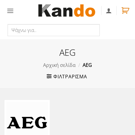
Skip
to
content
Ψάχνω
Αναζήτηση
για..
AEG
Αρχική σελίδα
/
AEG
ΦΙΛΤΡΆΡΙΣΜΑ