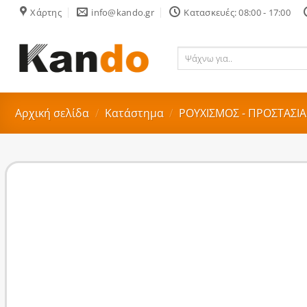
Skip
Χάρτης
info@kando.gr
Κατασκευές: 08:00 - 17:00
to
content
Ψάχνω
για..
Αρχική σελίδα
/
Κατάστημα
/
ΡΟΥΧΙΣΜΟΣ - ΠΡΟΣΤΑΣΙΑ